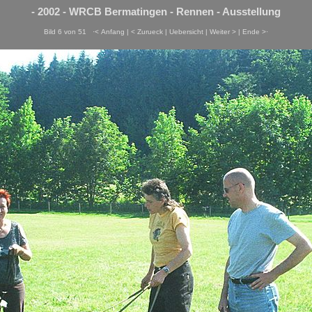
- 2002 - WRCB Bermatingen - Rennen - Ausstellung
Bild 6 von 51
·< Anfang
|
< Zurueck
|
Uebersicht
|
Weiter >
|
Ende >·