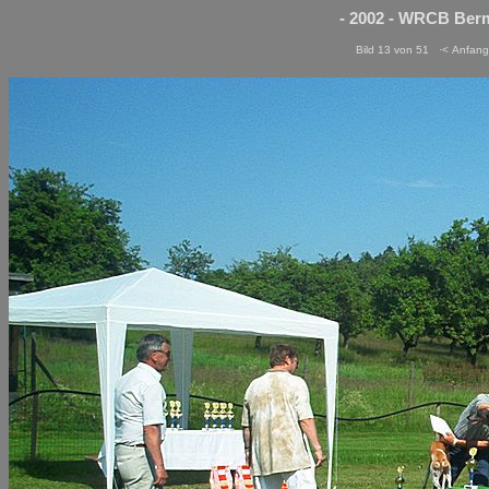
- 2002 - WRCB Berm
Bild 13 von 51
·< Anfang