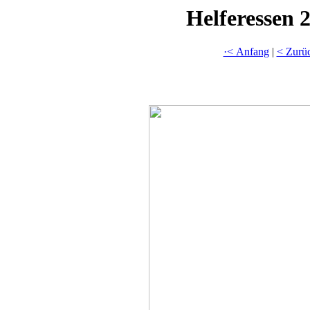
Helferessen 
·< Anfang
|
< Zurü