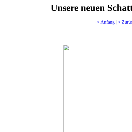
Unsere neuen Schat
·< Anfang
|
< Zurü